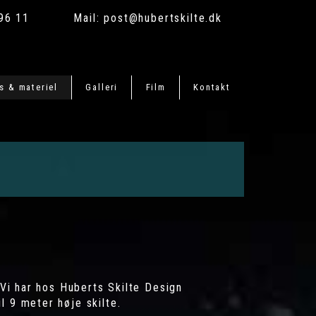
96 11
Mail:
post@hubertskilte.dk
s & materiel
Galleri
Film
Kontakt
Vi har hos Huberts Skilte Design
il 9 meter høje skilte.