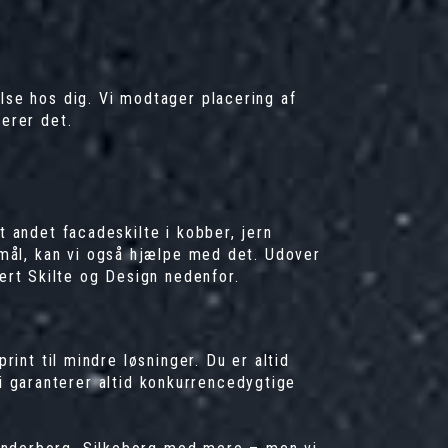
lse hos dig. Vi modtager placering af
terer det.
dt andet
facadeskilte
i kobber, jern
rmål, kan vi også hjælpe med det. Udover
ert Skilte og Design nedenfor.
rint til mindre løsninger. Du er altid
i garanterer altid konkurrencedygtige