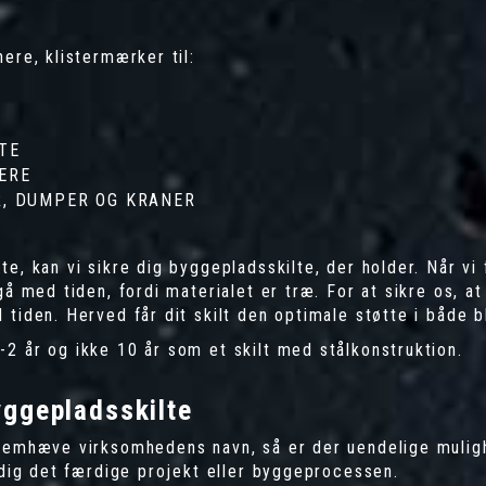
ere, klistermærker til:
TE
ERE
R, DUMPER OG KRANER
e, kan vi sikre dig byggepladsskilte, der holder. Når vi 
å med tiden, fordi materialet er træ. For at sikre os, at 
 tiden. Herved får dit skilt den optimale støtte i både 
-2 år og ikke 10 år som et skilt med stålkonstruktion.
ggepladsskilte
fremhæve virksomhedens navn, så er der uendelige mulig
r dig det færdige projekt eller byggeprocessen.