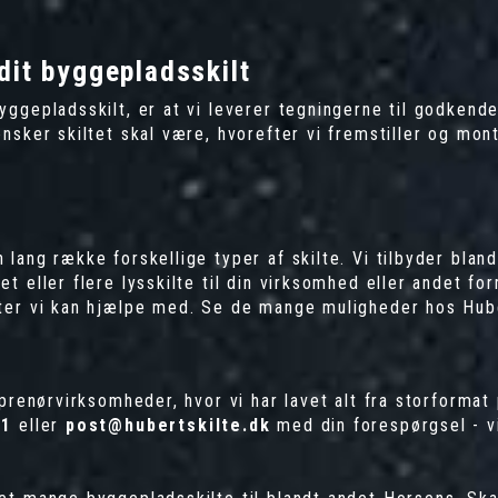
dit byggepladsskilt
ggepladsskilt, er at vi leverer tegningerne til godkende
nsker skiltet skal være, hvorefter vi fremstiller og mon
lang række forskellige typer af skilte. Vi tilbyder blan
et eller flere
lysskilte
til din virksomhed eller andet fo
kter vi kan hjælpe med. Se de mange muligheder hos Hub
prenørvirksomheder, hvor vi har lavet alt fra storformat p
11
eller
post@hubertskilte.dk
med din forespørgsel - v