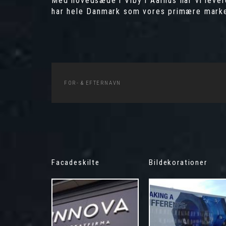
Med hovedsæde i Viby i Aarhus har vi leve
har hele Danmark som vores primære mark
Facadeskilte
Bildekorationer