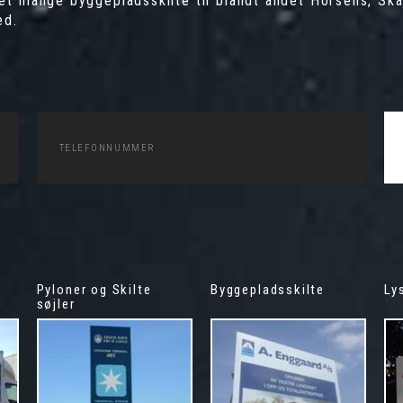
ret mange byggepladsskilte til blandt andet Horsens, S
ed.
Pyloner og Skilte
Byggepladsskilte
Ly
søjler