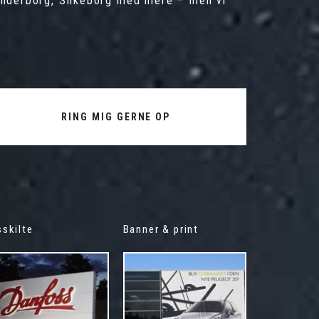
kanderborg, Silkeborg med mere – men vi
RING MIG GERNE OP
sskilte
Banner & print