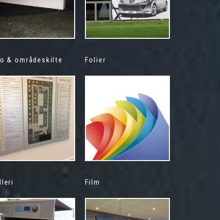
fo & områdeskilte
Folier
lleri
Film