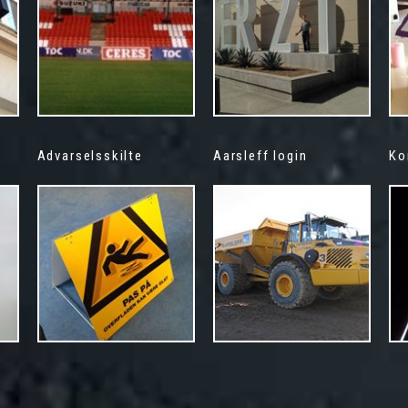
Advarselsskilte
Aarsleff login
Ko