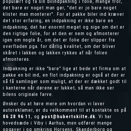
populært og få sin bilindpakning i folie, mange tror,
det bare er noget man gør, "det er jo bare noget
klister man monterer". For at pakke biler ind kræver
det stor erfaring, en indpakning er ikke bare en
indpakning, det har enormt meget og sige om det er
den rigtige folie, for at den er nem og afmonterer
igen om nogle år, om det er folie der slipper fra
overfladen pga. for dårlig kvalitet, om der bliver
skåret i lakken og lakken rykkes af når folien
afmonteres.
Indpakning er ikke "bare" lige at bede et firma om at
pakke en bil ind, en flot indpakning er også at der er
så få samlinger som muligt, at der er dækket godt til
i kanterne når dørene er lukket, så man ikke ser
bilens originale farve.
Ønsker du at høre mere om hvordan vi laver
autoreklamer, er du velkomment til at kontakte os på
86 28 96 11
, og
post@hubertskilte.dk
. Vi har
hovedsæde i Viby i Aarhus, men udfører mange
opgaver i og omkring Horsens, Skanderborg og